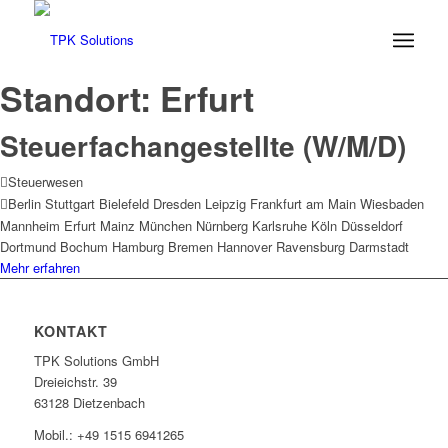
Standort:
Erfurt
Steuerfachangestellte (W/M/D)
Steuerwesen
Berlin
Stuttgart
Bielefeld
Dresden
Leipzig
Frankfurt am Main
Wiesbaden
Mannheim
Erfurt
Mainz
München
Nürnberg
Karlsruhe
Köln
Düsseldorf
Dortmund
Bochum
Hamburg
Bremen
Hannover
Ravensburg
Darmstadt
Mehr erfahren
KONTAKT
TPK Solutions GmbH
Dreieichstr. 39
63128 Dietzenbach
Mobil.: +49 1515 6941265