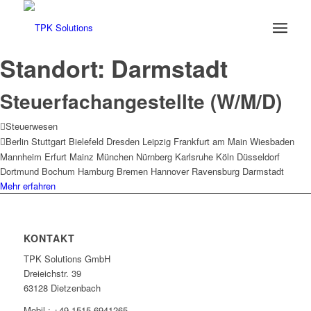
Standort:
Darmstadt
Steuerfachangestellte (W/M/D)
Steuerwesen
Berlin
Stuttgart
Bielefeld
Dresden
Leipzig
Frankfurt am Main
Wiesbaden
Mannheim
Erfurt
Mainz
München
Nürnberg
Karlsruhe
Köln
Düsseldorf
Dortmund
Bochum
Hamburg
Bremen
Hannover
Ravensburg
Darmstadt
Mehr erfahren
KONTAKT
TPK Solutions GmbH
Dreieichstr. 39
63128 Dietzenbach
Mobil.: +49 1515 6941265